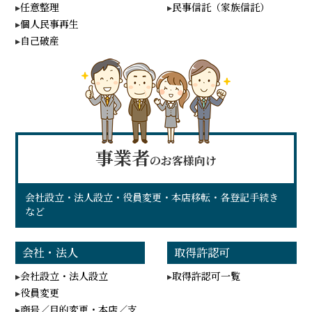
任意整理
民事信託（家族信託）
個人民事再生
自己破産
事業者
のお客様向け
会社設立・法人設立・役員変更・本店移転・各登記手続き
など
会社・法人
取得許認可
会社設立・法人設立
取得許認可一覧
役員変更
商号／目的変更・本店／支