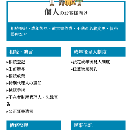
個人
のお客様向け
相続登記・成年後見・遺言書作成・不動産名義変更・債務
整理など
相続・遺言
成年後見人制度
相続登記
法定成年後見人制度
生前贈与
任意後見契約
相続放棄
特別代理人の選任
検認手続
不在者財産管理人・失踪宣
告
公正証書遺言
債務整理
民事信託