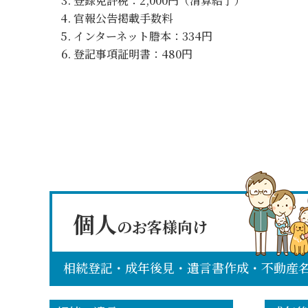
登録免許税：2,000円（清算結了）
官報公告掲載手数料
インターネット謄本：334円
登記事項証明書：480円
個人
のお客様向け
相続登記・成年後見・遺言書作成・不動産