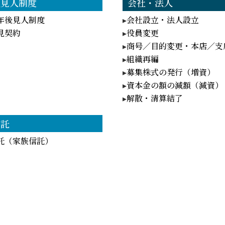
後見人制度
会社・法人
年後見人制度
会社設立・法人設立
見契約
役員変更
商号／目的変更・本店／支
組織再編
募集株式の発行（増資）
資本金の額の減額（減資）
解散・清算結了
信託
託（家族信託）