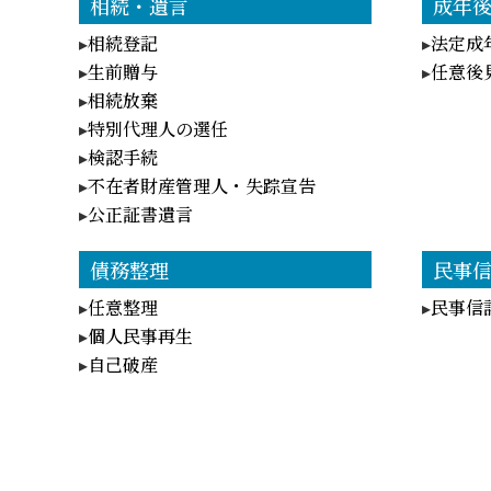
相続・遺言
成年
相続登記
法定成
生前贈与
任意後
相続放棄
特別代理人の選任
検認手続
不在者財産管理人・失踪宣告
公正証書遺言
債務整理
民事
任意整理
民事信
個人民事再生
自己破産