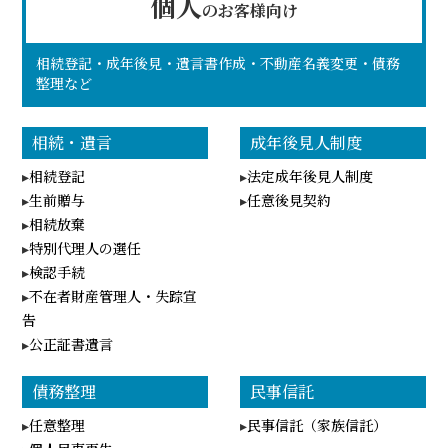
個人
のお客様向け
相続登記・成年後見・遺言書作成・不動産名義変更・債務
整理など
相続・遺言
成年後見人制度
相続登記
法定成年後見人制度
生前贈与
任意後見契約
相続放棄
特別代理人の選任
検認手続
不在者財産管理人・失踪宣
告
公正証書遺言
債務整理
民事信託
任意整理
民事信託（家族信託）